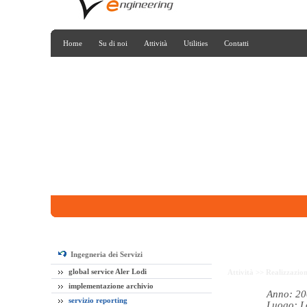
Home
Su di noi
Attività
Utilities
Contatti
Ingegneria dei Servizi
global service Aler Lodi
Attività >>
Realizzazio
implementazione archivio
Anno: 20
servizio reporting
Luogo: L