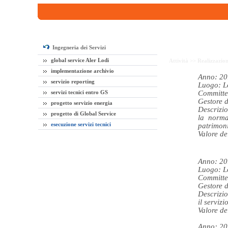
Ingegneria dei Servizi
global service Aler Lodi
Attività >>
Realizzazio
implementazione archivio
Anno: 20
servizio reporting
Luogo: L
servizi tecnici entro GS
Committe
Gestore d
progetto servizio energia
Descrizio
progetto di Global Service
la normal
esecuzione servizi tecnici
patrimoni
Valore de
Anno: 20
Luogo: L
Committe
Gestore d
Descrizio
il servizi
Valore de
Anno: 20